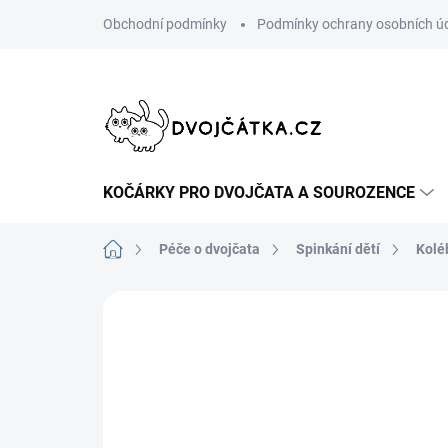
Přejít
Obchodní podmínky
Podmínky ochrany osobních ú
na
obsah
KOČÁRKY PRO DVOJČATA A SOUROZENCE
Domů
Péče o dvojčata
Spinkání dětí
Kolé
Neohodnoceno
Podrobnosti hodn