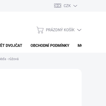
CZK
PRÁZDNÝ KOŠÍK
NÁKUPNÍ
KOŠÍK
VĚT DVOJČAT
OBCHODNÍ PODMÍNKY
MOJE OBJEDNÁ
Méďa - růžová