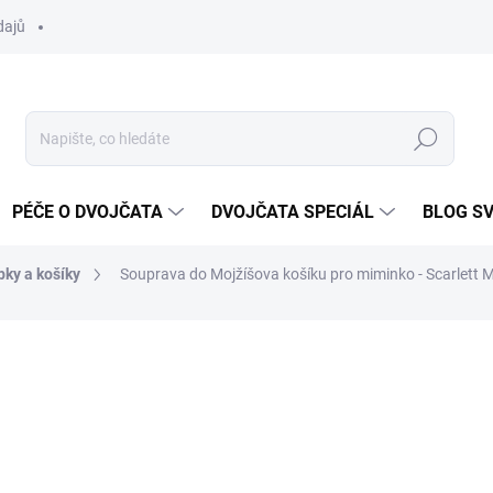
dajů
Hledat
PÉČE O DVOJČATA
DVOJČATA SPECIÁL
BLOG S
bky a košíky
Souprava do Mojžíšova košíku pro miminko - Scarlett 
ocení
ZNAČKA:
SCARLETT
1 170 Kč
Měrná
SKLADEM DO TÝDNE
cena: