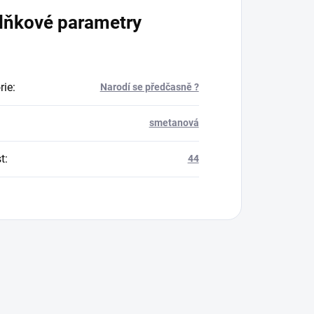
lňkové parametry
rie
:
Narodí se předčasně ?
smetanová
t
:
44