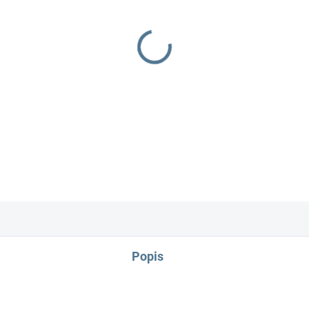
−
+
obsahuje: body kabátek dup
Popis