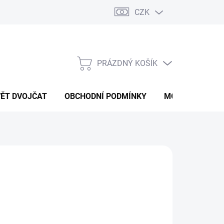
CZK
PRÁZDNÝ KOŠÍK
NÁKUPNÍ
KOŠÍK
VĚT DVOJČAT
OBCHODNÍ PODMÍNKY
MOJE OBJEDNÁ