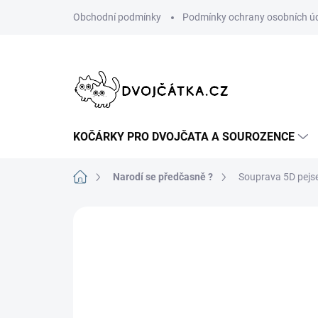
Přejít
Obchodní podmínky
Podmínky ochrany osobních ú
na
obsah
KOČÁRKY PRO DVOJČATA A SOUROZENCE
Domů
Narodí se předčasně ?
Souprava 5D pejs
Neohodnoceno
Podrobnosti hodn