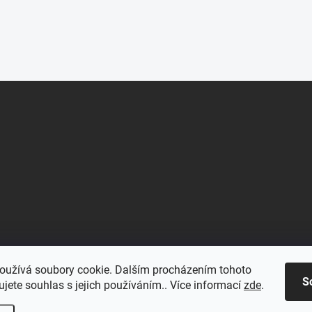
oužívá soubory cookie. Dalším procházením tohoto
S
jete souhlas s jejich používáním.. Více informací
zde
.