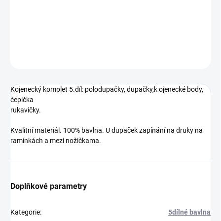
−
+
Přidat do košíku
DETAILNÍ INFORMACE
ZEPTAT SE
Kojenecký komplet 5.díl: polodupačky, dupačky,k ojenecké body,
čepička
rukavičky.
Kvalitní materiál. 100% bavlna. U dupaček zapínání na druky na
ramínkách a mezi nožičkama.
Doplňkové parametry
Kategorie
:
5dílné bavlna