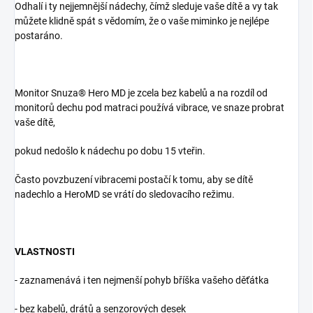
Odhalí i ty nejjemnější nádechy, čímž sleduje vaše dítě a vy tak
můžete klidně spát s vědomím, že o vaše miminko je nejlépe
postaráno.
Monitor Snuza® Hero MD je zcela bez kabelů a na rozdíl od
monitorů dechu pod matraci používá vibrace, ve snaze probrat
vaše dítě,
pokud nedošlo k nádechu po dobu 15 vteřin.
Často povzbuzení vibracemi postačí k tomu,
aby se dítě
nadechlo a HeroMD se vrátí do sledovacího režimu.
VLASTNOSTI
- zaznamenává i ten nejmenší pohyb bříška vašeho děťátka
- bez kabelů, drátů a senzorových desek