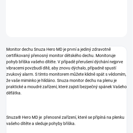
Přenosný monitor dechu
DETAILNÍ INFORMACE
ZEPTAT SE
Monitor dechu Snuza Hero MD je první a jediný zdravotně
certifikovaný přenosný monitor dětského dechu. Monitoruje
pohyb bříška vašeho dítěte. V případě přerušení dýchání nejprve
vibracemi povzbudí dítě, aby znovu dýchalo, případně spustí
zvukový alarm. S tímto monitorem můžete klidně spát s vědomím,
že vaše miminko je hlídáno. Snuza monitor dechu na plenu je
praktické a moudré zařízení, které zajistí bezpečný spánek Vašeho
děťátka.
Snuza® Hero MD je přenosné zařízení, které se připíná na plenku
vašeho dítěte a sleduje pohyby bříška.