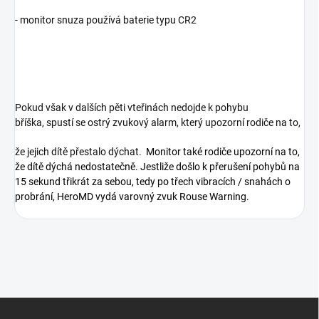
- monitor snuza používá baterie typu CR2
Pokud však v dalších pěti vteřinách nedojde k pohybu
bříška,
spustí se ostrý zvukový alarm, který upozorní rodiče na to,
že jejich dítě přestalo dýchat.
Monitor také rodiče upozorní na to,
že dítě dýchá nedostatečně. Jestliže došlo k přerušení pohybů na
15 sekund třikrát za sebou, tedy po třech vibracích / snahách o
probrání, HeroMD vydá varovný zvuk Rouse Warning.
Z