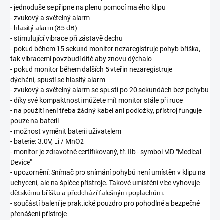
- jednoduše se připne na plenu pomocí malého klipu
- zvukový a světelný alarm
- hlasitý alarm (85 dB)
- stimulující vibrace při zástavě dechu
- pokud během 15 sekund monitor nezaregistruje pohyb bříška,
tak vibracemi povzbudí dítě aby znovu dýchalo
- pokud monitor během dalších 5 vteřin nezaregistruje
dýchání, spustí se hlasitý alarm
- zvukový a světelný alarm se spustí po 20 sekundách bez pohybu
- díky své kompaktnosti můžete mít monitor stále při ruce
- na použití není třeba žádný kabel ani podložky, přístroj funguje
pouze na baterii
- možnost vyměnit baterii uživatelem
- baterie: 3.0V, Li / MnO2
- monitor je zdravotně certifikovaný, tř. IIb - symbol MD "Medical
Device"
- upozornění: Snímač pro snímání pohybů není umístěn v klipu na
uchycení, ale na špičce přístroje. Takové umístění více vyhovuje
dětskému bříšku a předchází falešným poplachům.
- součástí balení je praktické pouzdro pro pohodlné a bezpečné
přenášení přístroje