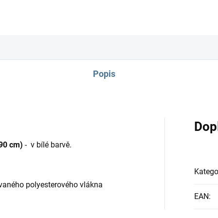
Popis
Dop
 90 cm)
- v bílé barvě.
Katego
ovaného polyesterového vlákna
EAN
: