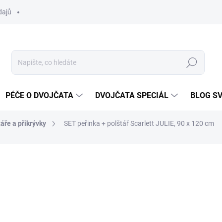
dajů
Hledat
PÉČE O DVOJČATA
DVOJČATA SPECIÁL
BLOG S
áře a přikrývky
SET peřinka + polštář Scarlett JULIE, 90 x 120 cm
ocení
ZNAČKA:
SCARLETT
530 Kč
Měrná
SKLADEM DO TÝDNE
cena: