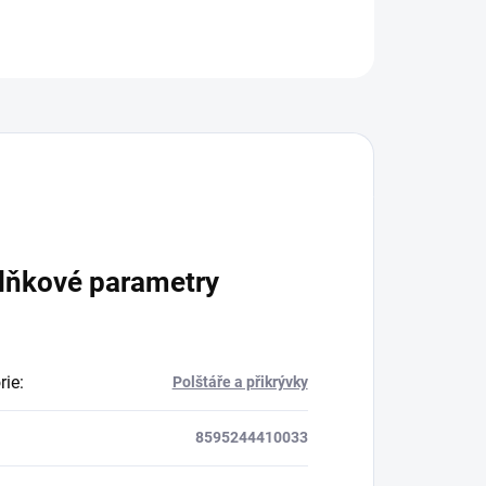
ZEPTAT SE
lňkové parametry
rie
:
Polštáře a přikrývky
8595244410033