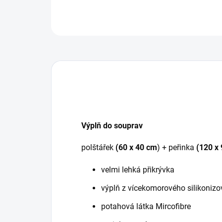
Výplň do souprav
polštářek
(60 x 40 cm
) + peřinka
(120 x
velmi lehká přikrývka
výplň z vícekomorového silikoniz
potahová látka Mircofibre