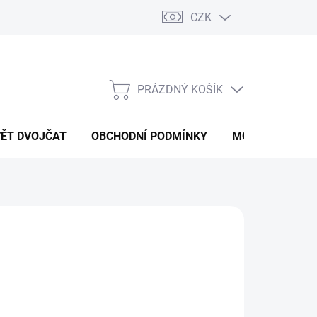
CZK
PRÁZDNÝ KOŠÍK
NÁKUPNÍ
KOŠÍK
VĚT DVOJČAT
OBCHODNÍ PODMÍNKY
MOJE OBJEDNÁ