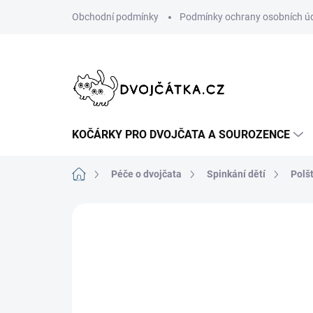
Přejít
Obchodní podmínky
Podmínky ochrany osobních ú
na
obsah
KOČÁRKY PRO DVOJČATA A SOUROZENCE
Domů
Péče o dvojčata
Spinkání dětí
Polšt
Neohodnoceno
Podrobnosti hodn