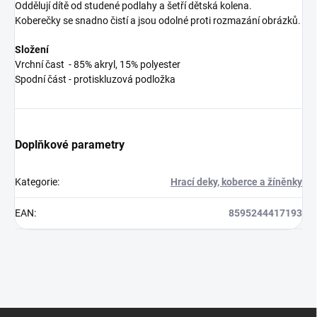
Oddělují dítě od studené podlahy a šetří dětská kolena.
Koberečky se snadno čistí a jsou odolné proti rozmazání obrázků.
Složení
Vrchní čast - 85% akryl, 15% polyester
Spodní část - protiskluzová podložka
Doplňkové parametry
Kategorie
:
Hrací deky, koberce a žíněnky
EAN
:
8595244417193
Z