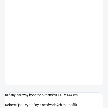
−
+
Přidat do košíku
Krásný barevný koberec o rozměru 118 x 144 cm.
Koberce jsou vyráběny z nezávadných materiálů.
Oddělují dítě od studené podlahy a šetří dětská kolena.
Koberečky se snadno čistí a jsou odolné proti rozmazání obrázků.
Složení
Vrchní čast - 85% akryl, 15% polyester
Spodní část - protiskluzová podložka
DETAILNÍ INFORMACE
ZEPTAT SE
Krásný barevný koberec o rozměru 118 x 144 cm.
Koberce jsou vyráběny z nezávadných materiálů.