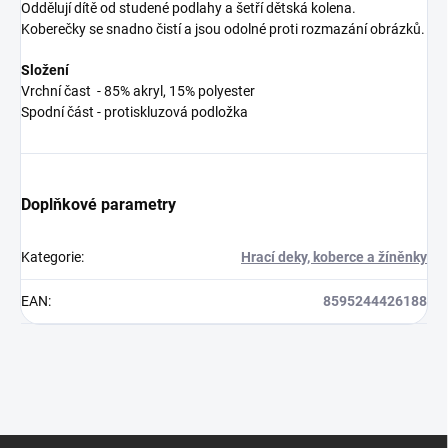
Oddělují dítě od studené podlahy a šetří dětská kolena.
Koberečky se snadno čistí a jsou odolné proti rozmazání obrázků.
Složení
Vrchní čast - 85% akryl, 15% polyester
Spodní část - protiskluzová podložka
Doplňkové parametry
Kategorie
:
Hrací deky, koberce a žíněnky
EAN
:
8595244426188
Z