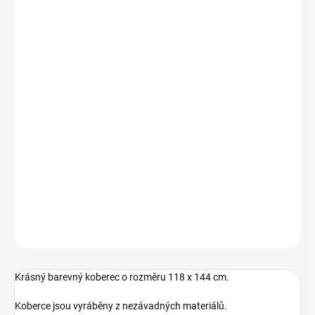
−
+
Přidat do košíku
Krásný barevný koberec o rozměru 118 x 144 cm.
Koberce jsou vyráběny z nezávadných materiálů.
Oddělují dítě od studené podlahy a šetří dětská kolena.
Koberečky se snadno čistí a jsou odolné proti rozmazání obrázků.
Složení
Vrchní čast - 85% akryl, 15% polyester
Spodní část - protiskluzová podložka
DETAILNÍ INFORMACE
ZEPTAT SE
Krásný barevný koberec o rozměru 118 x 144 cm.
Koberce jsou vyráběny z nezávadných materiálů.