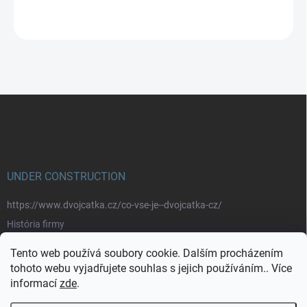
ZEPTAT SE
Z
á
p
a
t
í
UNDER CONSTRUCTION
https://www.dvojcatka.cz/co-vse-je--dvojcatka-cz/
História firmy
Prečo nakupovať u nás
Tento web používá soubory cookie. Dalším procházením
Značky
tohoto webu vyjadřujete souhlas s jejich používáním.. Více
informací
zde
.
https://www.dvojcatka.cz/kontakty/>