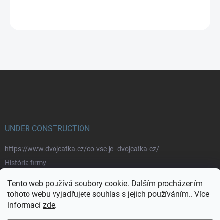
ZEPTAT SE
Z
á
p
a
t
í
UNDER CONSTRUCTION
https://www.dvojcatka.cz/co-vse-je--dvojcatka-cz/
História firmy
Prečo nakupovať u nás
Tento web používá soubory cookie. Dalším procházením
Značky
tohoto webu vyjadřujete souhlas s jejich používáním.. Více
informací
zde
.
https://www.dvojcatka.cz/kontakty/>