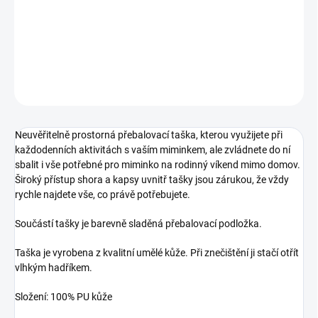
−
+
Přidat do košíku
DETAILNÍ INFORMACE
ZEPTAT SE
Neuvěřitelně prostorná přebalovací taška, kterou využijete při
každodenních aktivitách s vaším miminkem, ale zvládnete do ní
sbalit i vše potřebné pro miminko na rodinný víkend mimo domov.
Široký přístup shora a kapsy uvnitř tašky jsou zárukou, že vždy
rychle najdete vše, co právě potřebujete.
Součástí tašky je barevně sladěná přebalovací podložka.
Taška je vyrobena z kvalitní umělé kůže. Při znečištění ji stačí otřít
vlhkým hadříkem.
Složení: 100% PU kůže