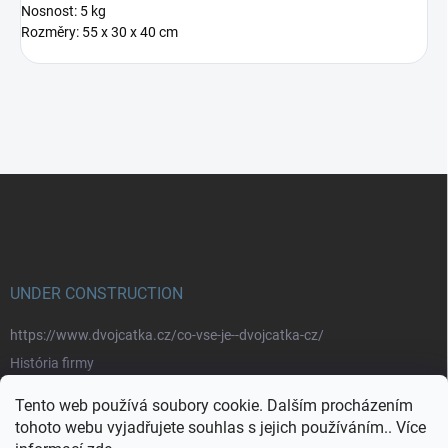
Nosnost: 5 kg
Rozměry: 55 x 30 x 40 cm
Z
á
p
a
t
í
UNDER CONSTRUCTION
https://www.dvojcatka.cz/co-vse-je--dvojcatka-cz/
História firmy
Prečo nakupovať u nás
Tento web používá soubory cookie. Dalším procházením
Značky
tohoto webu vyjadřujete souhlas s jejich používáním.. Více