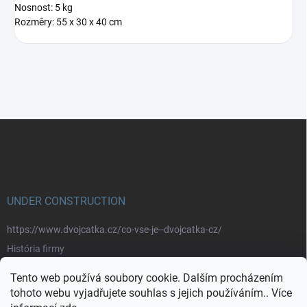
Nosnost: 5 kg
Rozměry: 55 x 30 x 40 cm
Z
á
p
a
t
í
UNDER CONSTRUCTION
https://www.dvojcatka.cz/co-vse-je--dvojcatka-cz/
História firmy
Prečo nakupovať u nás
Tento web používá soubory cookie. Dalším procházením
Značky
tohoto webu vyjadřujete souhlas s jejich používáním.. Více