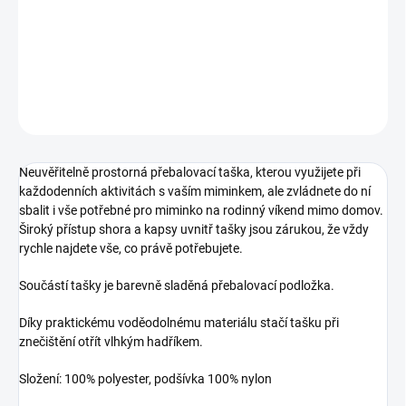
−
+
Přidat do košíku
DETAILNÍ INFORMACE
ZEPTAT SE
Neuvěřitelně prostorná přebalovací taška, kterou využijete při
každodenních aktivitách s vaším miminkem, ale zvládnete do ní
sbalit i vše potřebné pro miminko na rodinný víkend mimo domov.
Široký přístup shora a kapsy uvnitř tašky jsou zárukou, že vždy
rychle najdete vše, co právě potřebujete.
Součástí tašky je barevně sladěná přebalovací podložka.
Díky praktickému voděodolnému materiálu stačí tašku při
znečištění otřít vlhkým hadříkem.
Složení: 100% polyester, podšívka 100% nylon