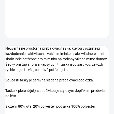
−
+
Přidat do košíku
DETAILNÍ INFORMACE
ZEPTAT SE
Neuvěřitelně prostorná přebalovací taška, kterou využijete při
každodenních aktivitách s vaším miminkem, ale zvládnete do ní
sbalit i vše potřebné pro miminko na rodinný víkend mimo domov.
Široký přístup shora a kapsy uvnitř tašky jsou zárukou, že vždy
rychle najdete vše, co právě potřebujete.
Součástí tašky je barevně sladěná přebalovací podložka.
Taška z pletené juty s podšívkou je stylovým doplňkem především
na léto.
Složení: 80% juta, 20% polyester, podšívka 100% polyester