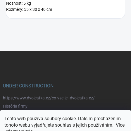
Nosnost: 5 kg
Rozměry: 55 x 30 x 40 cm
Z
á
p
a
t
í
UNDER CONSTRUCTION
https://www.dvojcatka.cz/co-vse-je--dvojcatka-cz/
História firmy
Prečo nakupovať u nás
Tento web používá soubory cookie. Dalším procházením
Značky
tohoto webu vyjadřujete souhlas s jejich používáním.. Více