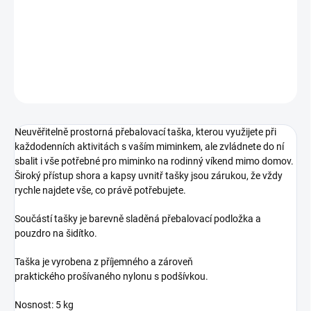
−
+
Přidat do košíku
DETAILNÍ INFORMACE
ZEPTAT SE
Neuvěřitelně prostorná přebalovací taška, kterou využijete při
každodenních aktivitách s vaším miminkem, ale zvládnete do ní
sbalit i vše potřebné pro miminko na rodinný víkend mimo domov.
Široký přístup shora a kapsy uvnitř tašky jsou zárukou, že vždy
rychle najdete vše, co právě potřebujete.
Součástí tašky je barevně sladěná přebalovací podložka a
pouzdro na šidítko.
Taška je vyrobena z příjemného a zároveň
praktického prošívaného nylonu s podšívkou.
Nosnost: 5 kg