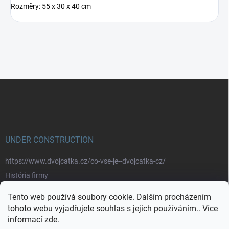
Rozměry: 55 x 30 x 40 cm
Z
á
p
a
t
í
UNDER CONSTRUCTION
https://www.dvojcatka.cz/co-vse-je--dvojcatka-cz/
História firmy
Prečo nakupovať u nás
Tento web používá soubory cookie. Dalším procházením
Značky
tohoto webu vyjadřujete souhlas s jejich používáním.. Více
informací
zde
.
https://www.dvojcatka.cz/kontakty/>