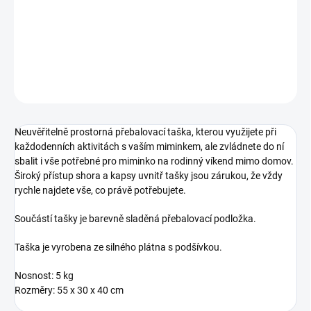
−
+
Přidat do košíku
DETAILNÍ INFORMACE
ZEPTAT SE
Neuvěřitelně prostorná přebalovací taška, kterou využijete při
každodenních aktivitách s vaším miminkem, ale zvládnete do ní
sbalit i vše potřebné pro miminko na rodinný víkend mimo domov.
Široký přístup shora a kapsy uvnitř tašky jsou zárukou, že vždy
rychle najdete vše, co právě potřebujete.
Součástí tašky je barevně sladěná přebalovací podložka.
Taška je vyrobena ze silného plátna s podšívkou.
Nosnost: 5 kg
Rozměry: 55 x 30 x 40 cm