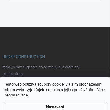
Z
á
p
a
t
í
UNDER CONSTRUCTION
https://www.dvojcatka.cz/co-vse-je--dvojcatka-cz/
História firmy
Prečo nakupovať u nás
Tento web používá soubory cookie. Dalším procházením
Značky
tohoto webu vyjadřujete souhlas s jejich používáním.. Více
informací
zde
.
https://www.dvojcatka.cz/kontakty/>
Nastavení