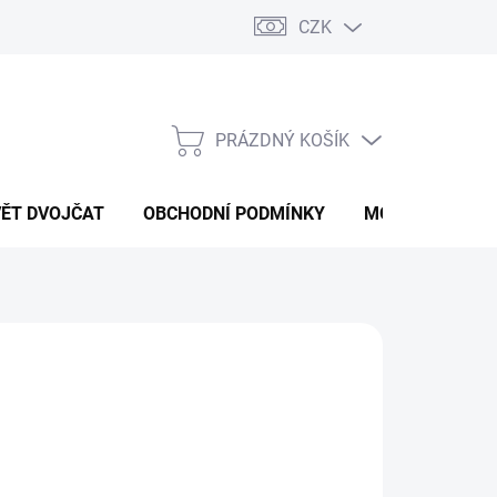
CZK
PRÁZDNÝ KOŠÍK
NÁKUPNÍ
KOŠÍK
VĚT DVOJČAT
OBCHODNÍ PODMÍNKY
MOJE OBJEDNÁ