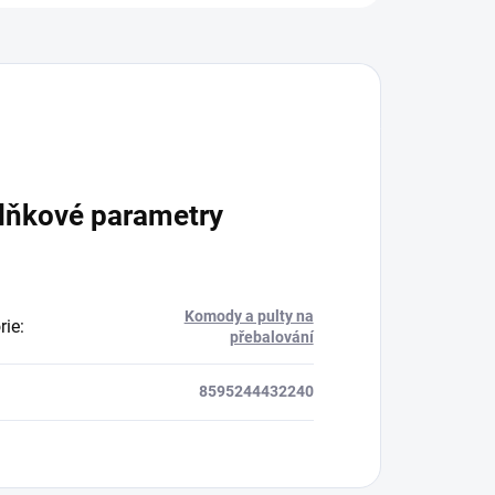
lňkové parametry
Komody a pulty na
rie
:
přebalování
8595244432240