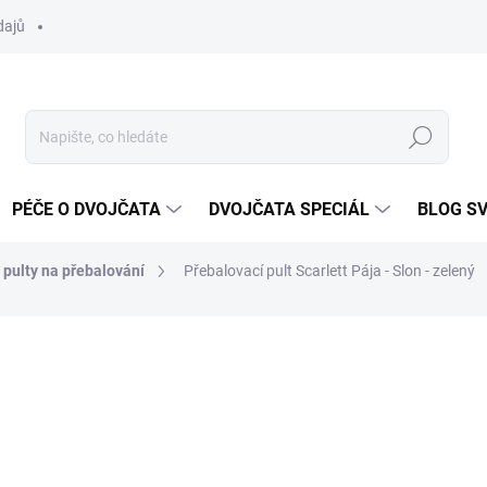
dajů
Hledat
PÉČE O DVOJČATA
DVOJČATA SPECIÁL
BLOG S
pulty na přebalování
Přebalovací pult Scarlett Pája - Slon - zelený
ocení
ZNAČKA:
SCARLETT
1 990 Kč
Měrná
SKLADEM DO TÝDNE
cena: