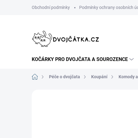
Přejít
Obchodní podmínky
Podmínky ochrany osobních ú
na
obsah
KOČÁRKY PRO DVOJČATA A SOUROZENCE
Domů
Péče o dvojčata
Koupání
Komody a 
Neohodnoceno
Podrobnosti hodn