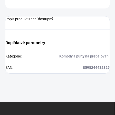
ZEPTAT SE
Popis produktu není dostupný
Doplňkové parametry
Kategorie
:
Komody a pulty na přebalování
EAN
:
8595244432325
Z
á