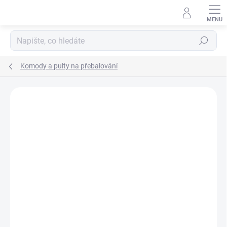
Přejít
na
obsah
Hledat
Komody a pulty na přebalování
Neohodnoceno
Podrobnosti hodnocení
ZNAČKA:
SCARLETT