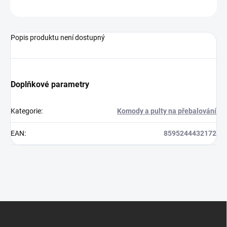
ZEPTAT SE
Popis produktu není dostupný
Doplňkové parametry
Kategorie
:
Komody a pulty na přebalování
EAN
:
8595244432172
Z
á