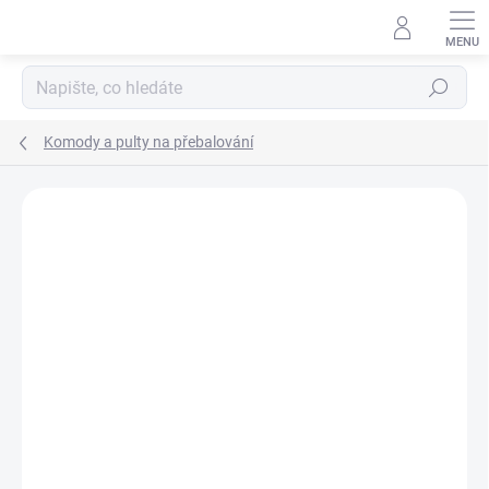
Přejít
na
obsah
Hledat
Komody a pulty na přebalování
Neohodnoceno
Podrobnosti hodnocení
ZNAČKA:
SCARLETT