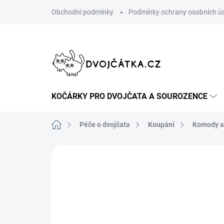
Přejít
Obchodní podmínky
Podmínky ochrany osobních ú
na
obsah
KOČÁRKY PRO DVOJČATA A SOUROZENCE
Domů
Péče o dvojčata
Koupání
Komody a 
Neohodnoceno
Podrobnosti hodn