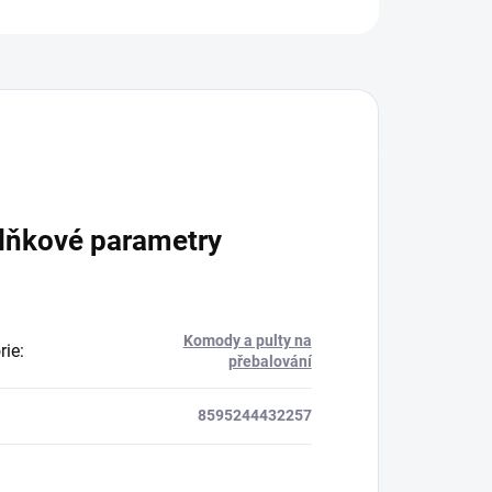
ZEPTAT SE
lňkové parametry
Komody a pulty na
rie
:
přebalování
8595244432257