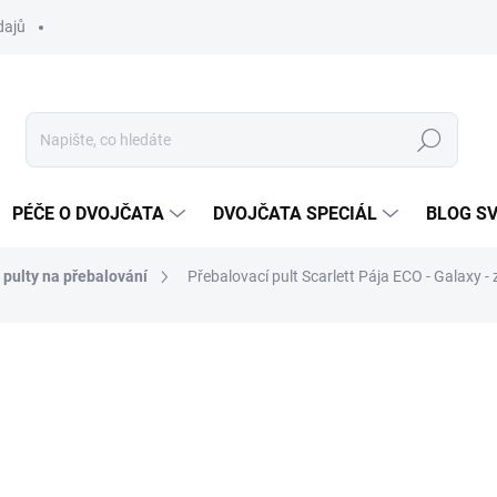
dajů
Hledat
PÉČE O DVOJČATA
DVOJČATA SPECIÁL
BLOG S
pulty na přebalování
Přebalovací pult Scarlett Pája ECO - Galaxy - 
ocení
ZNAČKA:
SCARLETT
1 690 Kč
Měrná
SKLADEM DO TÝDNE
cena: