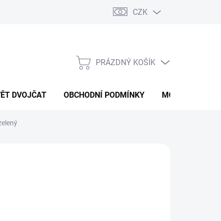
CZK
PRÁZDNÝ KOŠÍK
NÁKUPNÍ
KOŠÍK
VĚT DVOJČAT
OBCHODNÍ PODMÍNKY
MOJE OBJEDNÁ
zelený