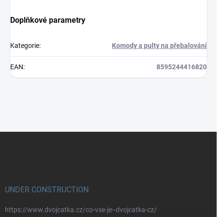
Doplňkové parametry
Kategorie
:
Komody a pulty na přebalování
EAN
:
8595244416820
Z
á
p
a
t
í
UNDER CONSTRUCTION
https://www.dvojcatka.cz/co-vse-je--dvojcatka-cz/