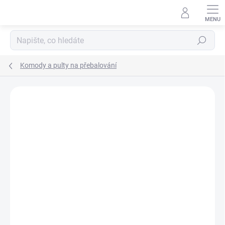
Přejít
na
obsah
Hledat
Komody a pulty na přebalování
Neohodnoceno
Podrobnosti hodnocení
ZNAČKA:
SCARLETT