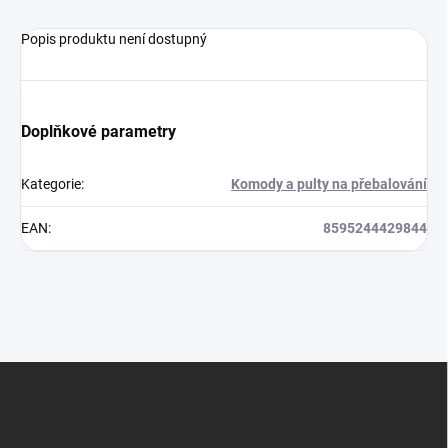
Popis produktu není dostupný
Doplňkové parametry
Kategorie
:
Komody a pulty na přebalování
EAN
:
8595244429844
Z
á
p
a