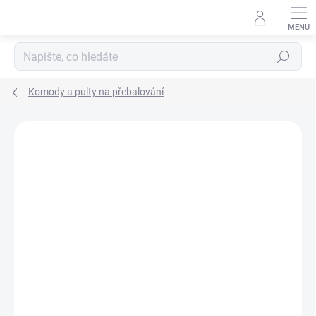
Přejít
na
obsah
Hledat
Komody a pulty na přebalování
Neohodnoceno
Podrobnosti hodnocení
ZNAČKA:
SCARLETT