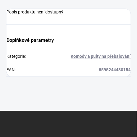
Popis produktu není dostupný
Doplňkové parametry
Kategorie
:
Komody a pulty na přebalování
EAN
:
8595244430154
Z
á
p
a