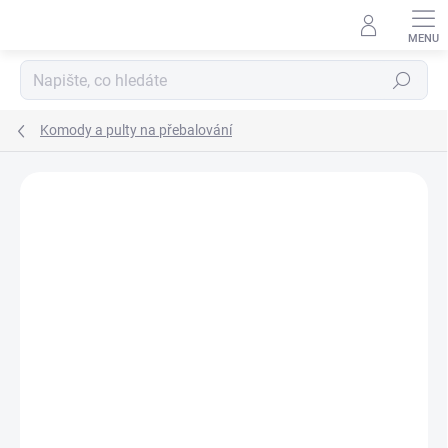
Přejít
na
obsah
Hledat
Komody a pulty na přebalování
Neohodnoceno
Podrobnosti hodnocení
ZNAČKA:
SCARLETT