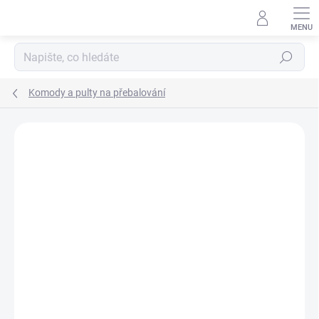
Přejít
na
obsah
Hledat
Komody a pulty na přebalování
Neohodnoceno
Podrobnosti hodnocení
ZNAČKA:
SCARLETT