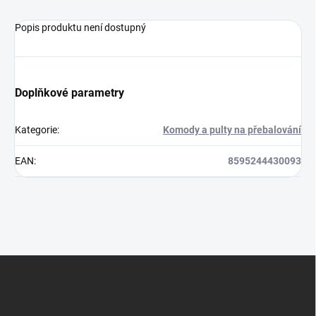
Popis produktu není dostupný
Doplňkové parametry
Kategorie
:
Komody a pulty na přebalování
EAN
:
8595244430093
Z
á
p
a