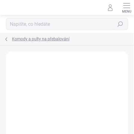
Přejít
na
obsah
Hledat
Komody a pulty na přebalování
Neohodnoceno
Podrobnosti hodnocení
ZNAČKA:
SCARLETT