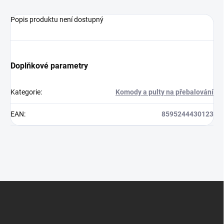
Popis produktu není dostupný
Doplňkové parametry
Kategorie
:
Komody a pulty na přebalování
EAN
:
8595244430123
Z
á
p
a