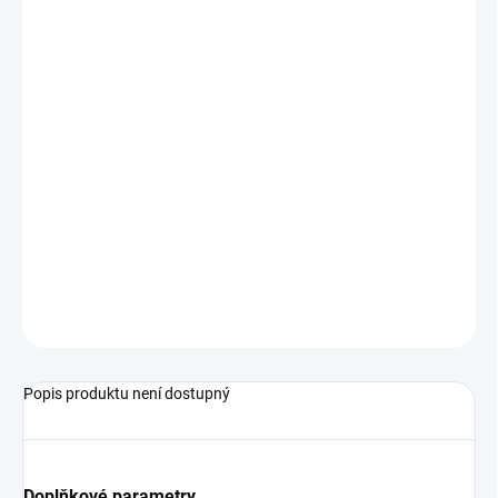
−
+
Přidat do košíku
Přebalovací pult Jáš z borovicového dřeva v přírodní barvě.
Součástí přebalovacího pultu je i přebalovací podložka.
Kolečka nejsou standartní součástí přebalovacího pultu, ale je
možné je objednat z naší nabídky.
Ve spodní části pultu jsou dvě police na odkládání věcí potřebných
k přebalování.
ZEPTAT SE
Popis produktu není dostupný
Doplňkové parametry