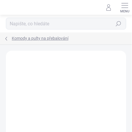
Přejít
na
obsah
Hledat
Komody a pulty na přebalování
Neohodnoceno
Podrobnosti hodnocení
ZNAČKA:
SCARLETT