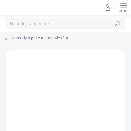
Přejít
na
obsah
Hledat
Komody a pulty na přebalování
Neohodnoceno
Podrobnosti hodnocení
ZNAČKA:
SCARLETT