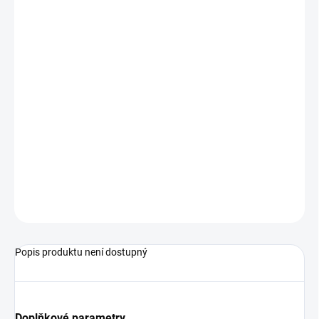
−
+
Přidat do košíku
Přebalovací pult Jáš z borovicového dřeva v přírodní barvě.
Součástí přebalovacího pultu je i přebalovací podložka.
Kolečka nejsou standartní součástí přebalovacího pultu, ale je
možné je objednat z naší nabídky.
Ve spodní části pultu jsou dvě police na odkládání věcí potřebných
k přebalování.
ZEPTAT SE
Popis produktu není dostupný
Doplňkové parametry