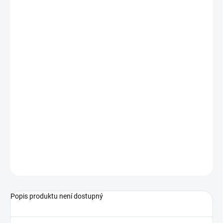
−
+
Přidat do košíku
Přebalovací pult Jáš z borovicového dřeva v přírodní barvě.
Součástí přebalovacího pultu je i přebalovací podložka.
Kolečka nejsou standartní součástí přebalovacího pultu, ale je
možné je objednat z naší nabídky.
Ve spodní části pultu jsou dvě police na odkládání věcí potřebných
k přebalování.
ZEPTAT SE
Popis produktu není dostupný