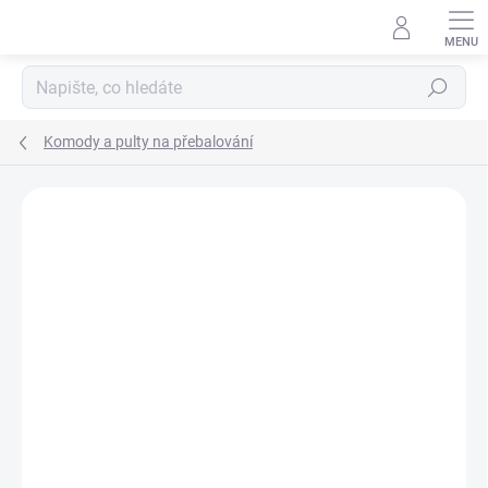
Přejít
na
obsah
Hledat
Komody a pulty na přebalování
Neohodnoceno
Podrobnosti hodnocení
ZNAČKA:
SCARLETT