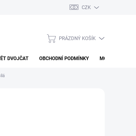
CZK
PRÁZDNÝ KOŠÍK
NÁKUPNÍ
KOŠÍK
VĚT DVOJČAT
OBCHODNÍ PODMÍNKY
MOJE OBJEDNÁ
ílá