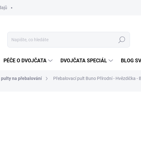
dajů
Hledat
PÉČE O DVOJČATA
DVOJČATA SPECIÁL
BLOG S
pulty na přebalování
Přebalovací pult Buno Přírodní - Hvězdička - B
ocení
ZNAČKA:
SCARLETT
2 690 Kč
Měrná
SKLADEM DO TÝDNE
cena: