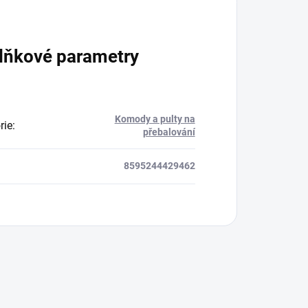
lňkové parametry
Komody a pulty na
rie
:
přebalování
8595244429462