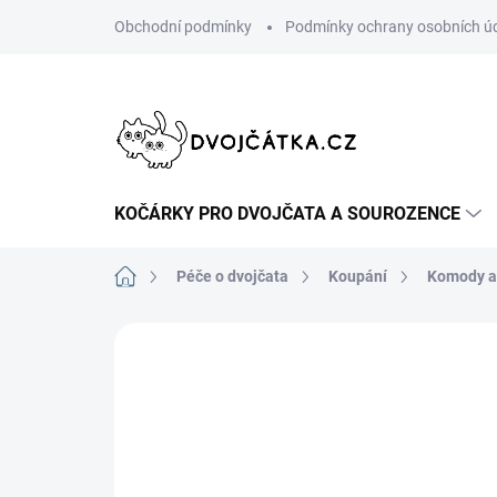
Přejít
Obchodní podmínky
Podmínky ochrany osobních ú
na
obsah
KOČÁRKY PRO DVOJČATA A SOUROZENCE
Domů
Péče o dvojčata
Koupání
Komody a 
Neohodnoceno
Podrobnosti hodn