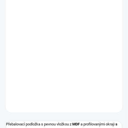
cena:
−
+
Přidat do košíku
Přebalovací podložka s pevnou vložkou z MDF a profilovanými okraji z
kvalitním PVC potahem bez ftalátů, vyplněná molitanem. Podložka má
zarážky které brání pohybu při položení na vanu, postýlku atd. Motivy
přebalovacích podložek se často obměňují.
Včetně pevné
Typ podložky
podložky
Rozměr
80 x 50 cm
DETAILNÍ INFORMACE
ZEPTAT SE
Přebalovací podložka s pevnou vložkou z
MDF
a profilovanými okraji
s