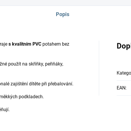
Popis
raje
s kvalitním PVC
potahem bez
Dop
né použít na skříňky, peřiňáky,
Katego
alé zajištění dítěte při přebalování.
EAN
:
měkkých podkladech.
ňují.