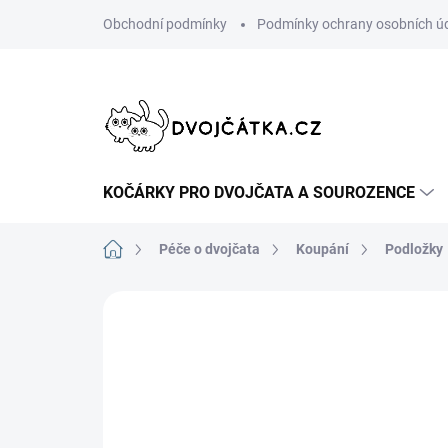
Přejít
Obchodní podmínky
Podmínky ochrany osobních ú
na
obsah
KOČÁRKY PRO DVOJČATA A SOUROZENCE
Domů
Péče o dvojčata
Koupání
Podložky
Neohodnoceno
Podrobnosti hodn