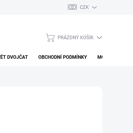
CZK
PRÁZDNÝ KOŠÍK
NÁKUPNÍ
KOŠÍK
VĚT DVOJČAT
OBCHODNÍ PODMÍNKY
MOJE OBJEDNÁ