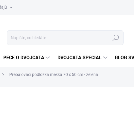
dajů
Hledat
PÉČE O DVOJČATA
DVOJČATA SPECIÁL
BLOG S
Přebalovací podložka měkká 70 x 50 cm - zelená
ocení
ZNAČKA:
SCARLETT
369 Kč
Měrná
SKLADEM DO TÝDNE
cena: