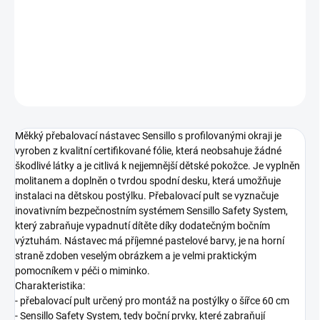
−
+
Přidat do košíku
DETAILNÍ INFORMACE
ZEPTAT SE
Měkký přebalovací nástavec Sensillo s profilovanými okraji je
vyroben z kvalitní certifikované fólie, která neobsahuje žádné
škodlivé látky a je citlivá k nejjemnější dětské pokožce. Je vyplněn
molitanem a doplněn o tvrdou spodní desku, která umožňuje
instalaci na dětskou postýlku. Přebalovací pult se vyznačuje
inovativním bezpečnostním systémem Sensillo Safety System,
který zabraňuje vypadnutí dítěte díky dodatečným bočním
výztuhám. Nástavec má příjemné pastelové barvy, je na horní
straně zdoben veselým obrázkem a je velmi praktickým
pomocníkem v péči o miminko.
Charakteristika:
- přebalovací pult určený pro montáž na postýlky o šířce 60 cm
- Sensillo Safety System, tedy boční prvky, které zabraňují