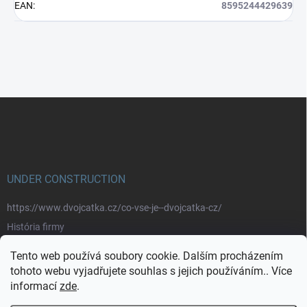
EAN
:
8595244429639
Z
á
p
a
t
í
UNDER CONSTRUCTION
https://www.dvojcatka.cz/co-vse-je--dvojcatka-cz/
História firmy
Prečo nakupovať u nás
Tento web používá soubory cookie. Dalším procházením
Značky
tohoto webu vyjadřujete souhlas s jejich používáním.. Více
informací
zde
.
https://www.dvojcatka.cz/kontakty/>