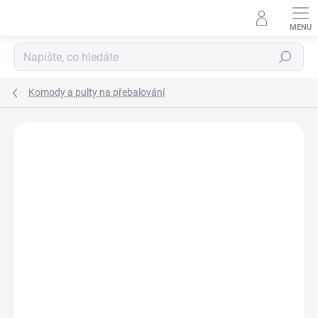
Přejít
na
obsah
Hledat
Komody a pulty na přebalování
Neohodnoceno
Podrobnosti hodnocení
ZNAČKA:
SCARLETT