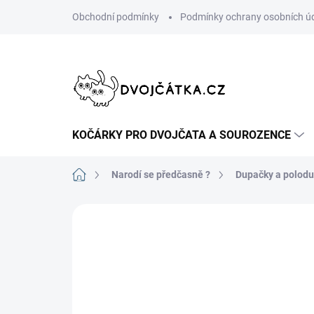
Přejít
Obchodní podmínky
Podmínky ochrany osobních ú
na
obsah
KOČÁRKY PRO DVOJČATA A SOUROZENCE
Domů
Narodí se předčasně ?
Dupačky a polod
Neohodnoceno
Podrobnosti hodn