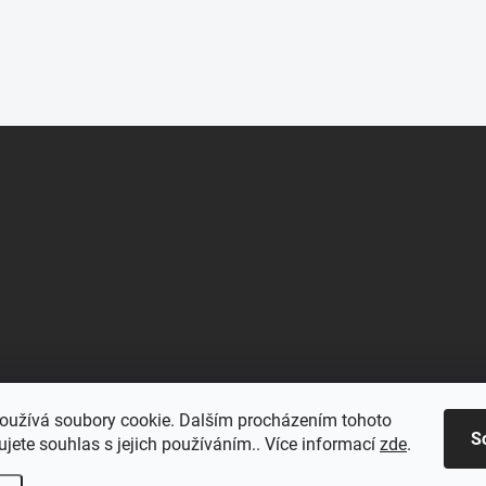
oužívá soubory cookie. Dalším procházením tohoto
S
jete souhlas s jejich používáním.. Více informací
zde
.