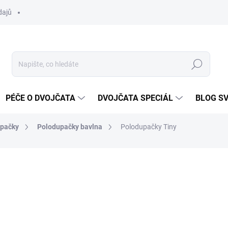
dajů
Hledat
PÉČE O DVOJČATA
DVOJČATA SPECIÁL
BLOG S
upačky
Polodupačky bavlna
Polodupačky Tiny
ocení
ZNAČKA:
2BE3
130 Kč
Měrná
SKLADEM
cena: