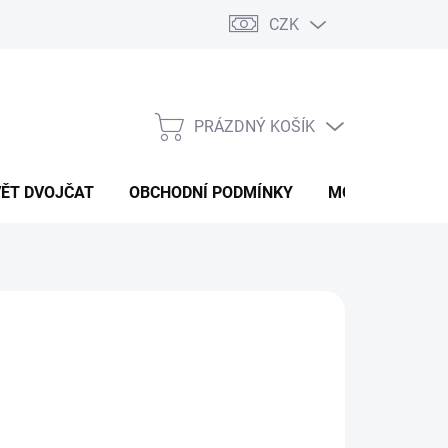
CZK
PRÁZDNÝ KOŠÍK
NÁKUPNÍ
KOŠÍK
VĚT DVOJČAT
OBCHODNÍ PODMÍNKY
MOJE OBJEDNÁ