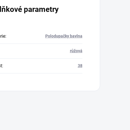
lňkové parametry
rie
:
Polodupačky bavlna
růžová
t
:
38