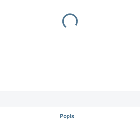
−
+
100% bavlna široká guma v p
Popis