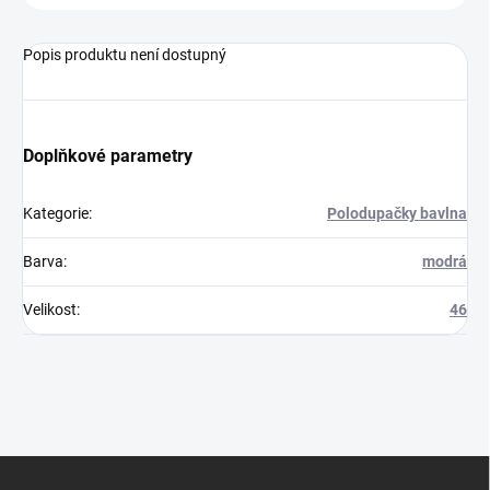
Popis produktu není dostupný
Doplňkové parametry
Kategorie
:
Polodupačky bavlna
Barva
:
modrá
Velikost
:
46
Z