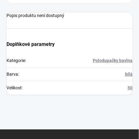
Popis produktu není dostupný
Doplňkové parametry
Kategorie
:
Polodupačky bavlna
Barva
:
bílá
Velikost
:
50
Z