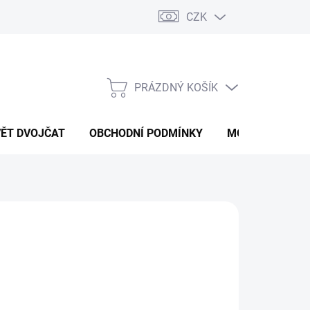
CZK
PRÁZDNÝ KOŠÍK
NÁKUPNÍ
KOŠÍK
VĚT DVOJČAT
OBCHODNÍ PODMÍNKY
MOJE OBJEDNÁ