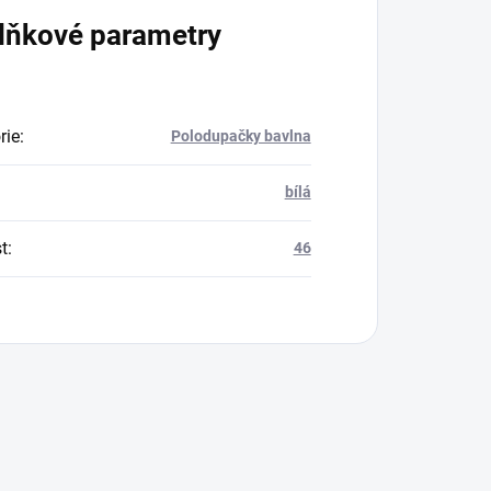
lňkové parametry
rie
:
Polodupačky bavlna
bílá
t
:
46