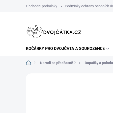
Přejít
Obchodní podmínky
Podmínky ochrany osobních ú
na
obsah
KOČÁRKY PRO DVOJČATA A SOUROZENCE
Domů
Narodí se předčasně ?
Dupačky a polod
Neohodnoceno
Podrobnosti hodn