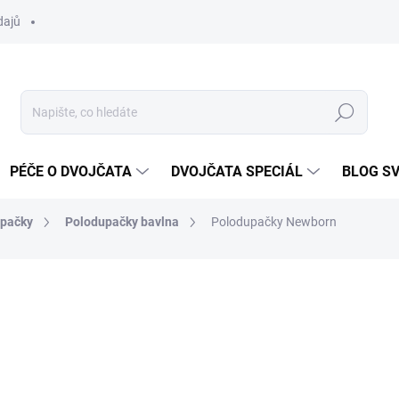
dajů
Hledat
PÉČE O DVOJČATA
DVOJČATA SPECIÁL
BLOG S
upačky
Polodupačky bavlna
Polodupačky Newborn
ocení
ZNAČKA:
EEVI
145 Kč
Měrná
SKLADEM
cena: