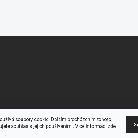
oužívá soubory cookie. Dalším procházením tohoto
S
jete souhlas s jejich používáním.. Více informací
zde
.