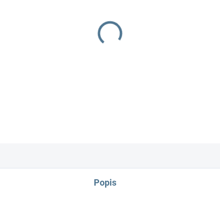
−
+
100% bavlna
Popis