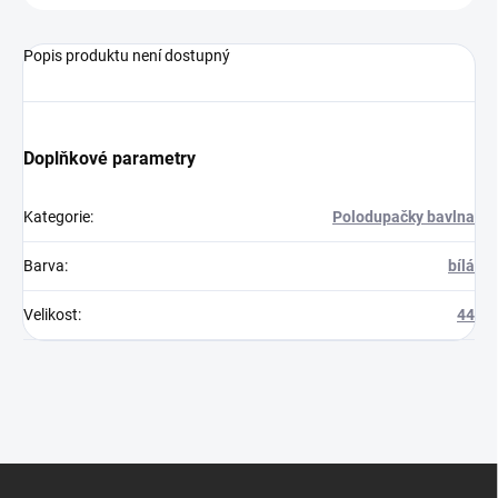
Popis produktu není dostupný
Doplňkové parametry
Kategorie
:
Polodupačky bavlna
Barva
:
bílá
Velikost
:
44
Z