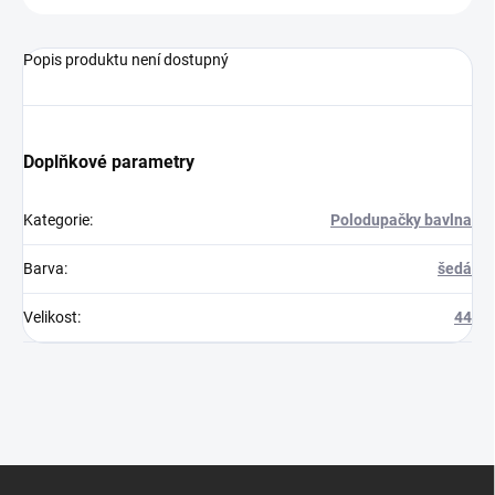
Popis produktu není dostupný
Doplňkové parametry
Kategorie
:
Polodupačky bavlna
Barva
:
šedá
Velikost
:
44
Z