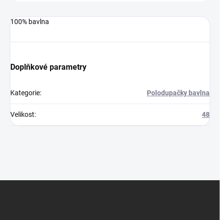
100% bavlna
Doplňkové parametry
Kategorie
:
Polodupačky bavlna
Velikost
:
48
Z
á
p
a