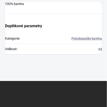
100% bavlna
Doplňkové parametry
Kategorie
:
Polodupačky bavlna
Velikost
:
44
Z
á
p
a
t