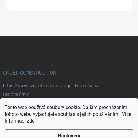
ZEPTAT SE
Z
á
p
a
t
í
UNDER CONSTRUCTION
https://www.dvojcatka.cz/co-vse-je--dvojcatka-cz/
História firmy
Prečo nakupovať u nás
Tento web používá soubory cookie. Dalším procházením
Značky
tohoto webu vyjadřujete souhlas s jejich používáním.. Více
informací
zde
.
https://www.dvojcatka.cz/kontakty/>
Nastavení