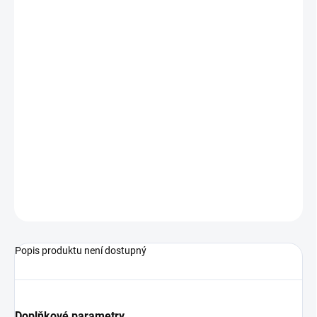
−
+
Přidat do košíku
Přebalovací podložka má profilované okraje
s kvalitním PVC
potahem bez ftalátů, vyplněné dutými textilními vlákny.
Měkké přebalovací podložky, které je možné použít na skříňky,
peřiňáky, přebalovací pulty a komody.
Tyto podložky
není
vhodné používat na měkkých podkladech.
ZEPTAT SE
Popis produktu není dostupný
Doplňkové parametry