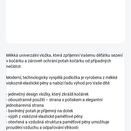
−
+
Přidat do košíku
DETAILNÍ INFORMACE
ZEPTAT SE
Měkká univerzální vložka, která zpříjemní Vašemu děťátku sezení
v kočárku a zároveň ochrání potah kočárku od případných
nečistot.
Moderní, technologicky vyspělá podložka je vyrobena z měkké
viskozně-elastické pěny a nabízí řadu výhod pro Vaše dítě:
- jedinečný design vložky, který zkrášlí kočárek
- oboustranně použití – strana s potiskem a elegantní
jednobarevná strana
- bavlněný potah je příjemný na dotek
- výplň z viskózně elastické paměťové pěny
- otevřená a vzdušná struktura paměťové pěny umožňuje
proudění vzduchu a odpařování vlhkosti