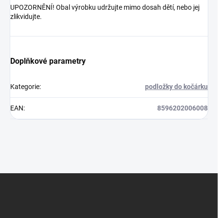
UPOZORNĚNÍ! Obal výrobku udržujte mimo dosah dětí, nebo jej
zlikvidujte.
Doplňkové parametry
Kategorie
:
podložky do kočárku
EAN
:
8596202006008
Z
á
p
a