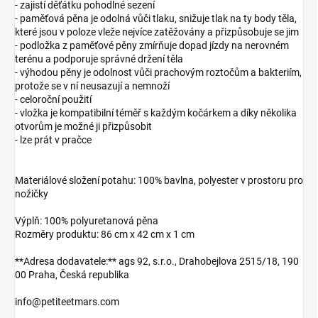
- zajistí děťátku pohodlné sezení
- paměťová pěna je odolná vůči tlaku, snižuje tlak na ty body těla,
které jsou v poloze vleže nejvíce zatěžovány a přizpůsobuje se jim
- podložka z paměťové pěny zmírňuje dopad jízdy na nerovném
terénu a podporuje správné držení těla
- výhodou pěny je odolnost vůči prachovým roztočům a bakteriím,
protože se v ní neusazují a nemnoží
- celoroční použití
- vložka je kompatibilní téměř s každým kočárkem a díky několika
otvorům je možné ji přizpůsobit
- lze prát v pračce
Materiálové složení potahu: 100% bavlna, polyester v prostoru pro
nožičky
Výplň: 100% polyuretanová pěna
Rozměry produktu: 86 cm x 42 cm x 1 cm
**Adresa dodavatele:** ags 92, s.r.o., Drahobejlova 2515/18, 190
00 Praha, Česká republika
info@petiteetmars.com