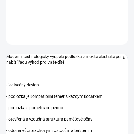
−
+
Přidat do košíku
DETAILNÍ INFORMACE
ZEPTAT SE
Moderní, technologicky vyspělá podložka z měkké elastické pěny,
nabízí řadu výhod pro Vaše dítě .
- jedinečný design
- podložka je kompatibilní téměř s každým kočárkem
- podložka s paměťovou pěnou
- otevřená a vzdušná struktura paměťové pěny
- odolná vůči prachovým roztočům a bakteriím