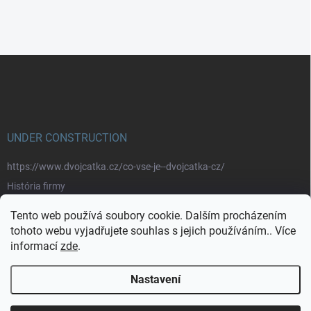
Z
á
p
a
t
í
UNDER CONSTRUCTION
https://www.dvojcatka.cz/co-vse-je--dvojcatka-cz/
História firmy
Prečo nakupovať u nás
Tento web používá soubory cookie. Dalším procházením
Značky
tohoto webu vyjadřujete souhlas s jejich používáním.. Více
informací
zde
.
https://www.dvojcatka.cz/kontakty/>
Nastavení