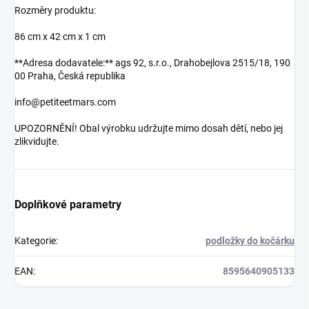
Rozměry produktu:
86 cm x 42 cm x 1 cm
**Adresa dodavatele:** ags 92, s.r.o., Drahobejlova 2515/18, 190
00 Praha, Česká republika
info@petiteetmars.com
UPOZORNĚNÍ! Obal výrobku udržujte mimo dosah dětí, nebo jej
zlikvidujte.
Doplňkové parametry
Kategorie
:
podložky do kočárku
EAN
:
8595640905133