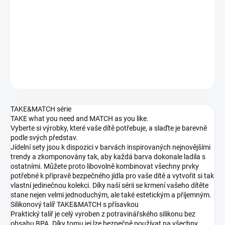
cena:
−
+
Přidat do košíku
DETAILNÍ INFORMACE
ZEPTAT SE
TAKE&MATCH série
TAKE what you need and MATCH as you like.
Vyberte si výrobky, které vaše dítě potřebuje, a slaďte je barevně
podle svých představ.
Jídelní sety jsou k dispozici v barvách inspirovaných nejnovějšími
trendy a zkomponovány tak, aby každá barva dokonale ladila s
ostatními. Můžete proto libovolně kombinovat všechny prvky
potřebné k přípravě bezpečného jídla pro vaše dítě a vytvořit si tak
vlastní jedinečnou kolekci. Díky naší sérii se krmení vašeho dítěte
stane nejen velmi jednoduchým, ale také estetickým a příjemným.
Silikonový talíř TAKE&MATCH s přísavkou
Praktický talíř je celý vyroben z potravinářského silikonu bez
obsahu BPA. Díky tomu jej lze bezpečně používat na všechny