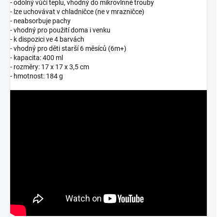
- odolný vůči teplu, vhodný do mikrovlnné trouby
- lze uchovávat v chladničce (ne v mrazničce)
- neabsorbuje pachy
- vhodný pro použití doma i venku
- k dispozici ve 4 barvách
- vhodný pro děti starší 6 měsíců (6m+)
- kapacita: 400 ml
- rozměry: 17 x 17 x 3,5 cm
- hmotnost: 184 g