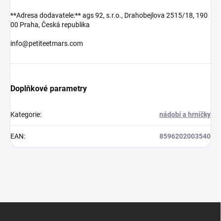
**Adresa dodavatele:** ags 92, s.r.o., Drahobejlova 2515/18, 190
00 Praha, Česká republika
info@petiteetmars.com
Doplňkové parametry
Kategorie
:
nádobí a hrníčky
EAN
:
8596202003540
Z
á