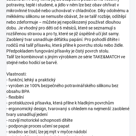
potraviny, teplé i studené, a jídlo v něm lze bez obav ohřívat v
mikrovlnné troubě nebo uchovávat v chladničce. Díky odolnému a
měkkému silikonu se nemusíte obávat, že se talíř rozbije, odštěpí
nebo zdeformuje – můžete jej nepoškozený používat dlouhou
dobu. Je vhodný pro děti od 6 měsíců, které se seznamují s
rozšířenou stravou a pro ty, které se již úspěšně učí jíst samy.
Zaoblený tvar usnadňuje děťátku papání. Pro pohodlí dítěte i
rodičů má talíř přísavku, která přilne k povrchu stolu nebo židle.
Předpokladem fungování přísavky je čistý povrch stolu.
Talíř lze kombinovat s jiným výrobkem ze série TAKE&MATCH ve
stejné nebo hodící se barvě.
Vlastnosti:
- funkční, lehký a praktický
- vyroben ze 100% bezpečného potravinářského silikonu bez
obsahu BPA
- flexibilní
- protiskluzová přísavka, která přilne k hladkým povrchům
- ergonomický design, tvarovaný s ohledem na nejmenší: zaoblené
tvary usnadňují jedení
- rozvíjí motorické schopnosti dítěte
- podporuje proces učení se papat
- snadno se čistí, lze jej mýt v myčce nádobí