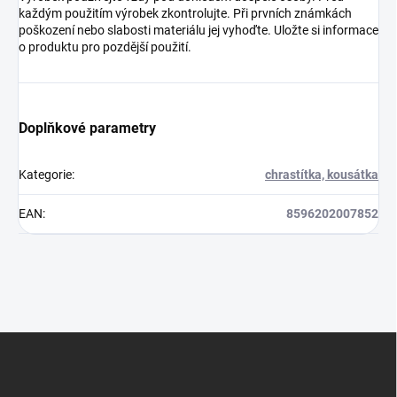
každým použitím výrobek zkontrolujte. Při prvních známkách
poškození nebo slabosti materiálu jej vyhoďte. Uložte si informace
o produktu pro pozdější použití.
Doplňkové parametry
Kategorie
:
chrastítka, kousátka
EAN
:
8596202007852
Z
á
p