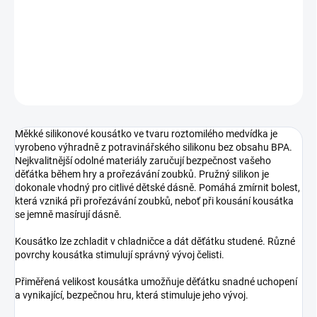
−
+
Přidat do košíku
DETAILNÍ INFORMACE
ZEPTAT SE
Měkké silikonové kousátko ve tvaru roztomilého medvídka je
vyrobeno výhradně z potravinářského silikonu bez obsahu BPA.
Nejkvalitnější odolné materiály zaručují bezpečnost vašeho
děťátka během hry a prořezávání zoubků. Pružný silikon je
dokonale vhodný pro citlivé dětské dásně. Pomáhá zmírnit bolest,
která vzniká při prořezávání zoubků, neboť při kousání kousátka
se jemně masírují dásně.
Kousátko lze zchladit v chladničce a dát děťátku studené. Různé
povrchy kousátka stimulují správný vývoj čelisti.
Přiměřená velikost kousátka umožňuje děťátku snadné uchopení
a vynikající, bezpečnou hru, která stimuluje jeho vývoj.