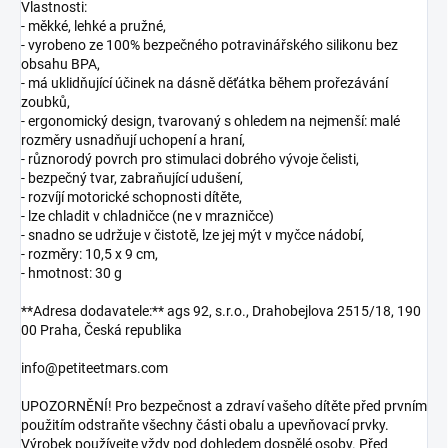
Vlastnosti:
- měkké, lehké a pružné,
- vyrobeno ze 100% bezpečného potravinářského silikonu bez
obsahu BPA,
- má uklidňující účinek na dásně děťátka během prořezávání
zoubků,
- ergonomický design, tvarovaný s ohledem na nejmenší: malé
rozměry usnadňují uchopení a hraní,
- různorodý povrch pro stimulaci dobrého vývoje čelisti,
- bezpečný tvar, zabraňující udušení,
- rozvíjí motorické schopnosti dítěte,
- lze chladit v chladničce (ne v mrazničce)
- snadno se udržuje v čistotě, lze jej mýt v myčce nádobí,
- rozměry: 10,5 x 9 cm,
- hmotnost: 30 g
**Adresa dodavatele:** ags 92, s.r.o., Drahobejlova 2515/18, 190
00 Praha, Česká republika
info@petiteetmars.com
UPOZORNĚNÍ! Pro bezpečnost a zdraví vašeho dítěte před prvním
použitím odstraňte všechny části obalu a upevňovací prvky.
Výrobek používejte vždy pod dohledem dospělé osoby. Před