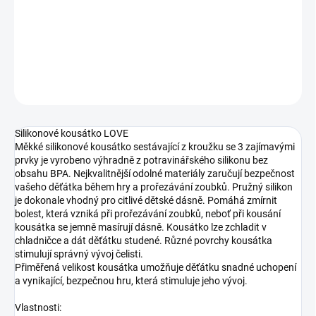
−
+
Přidat do košíku
DETAILNÍ INFORMACE
ZEPTAT SE
Silikonové kousátko LOVE
Měkké silikonové kousátko sestávající z kroužku se 3 zajímavými
prvky je vyrobeno výhradně z potravinářského silikonu bez
obsahu BPA. Nejkvalitnější odolné materiály zaručují bezpečnost
vašeho děťátka během hry a prořezávání zoubků. Pružný silikon
je dokonale vhodný pro citlivé dětské dásně. Pomáhá zmírnit
bolest, která vzniká při prořezávání zoubků, neboť při kousání
kousátka se jemně masírují dásně. Kousátko lze zchladit v
chladničce a dát děťátku studené. Různé povrchy kousátka
stimulují správný vývoj čelisti.
Přiměřená velikost kousátka umožňuje děťátku snadné uchopení
a vynikající, bezpečnou hru, která stimuluje jeho vývoj.
Vlastnosti: