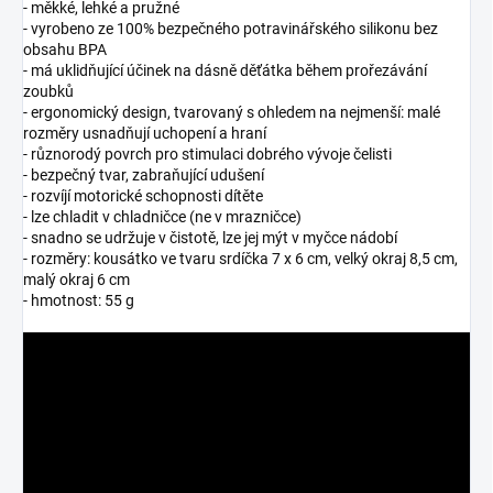
- měkké, lehké a pružné
- vyrobeno ze 100% bezpečného potravinářského silikonu bez
obsahu BPA
- má uklidňující účinek na dásně děťátka během prořezávání
zoubků
- ergonomický design, tvarovaný s ohledem na nejmenší: malé
rozměry usnadňují uchopení a hraní
- různorodý povrch pro stimulaci dobrého vývoje čelisti
- bezpečný tvar, zabraňující udušení
- rozvíjí motorické schopnosti dítěte
- lze chladit v chladničce (ne v mrazničce)
- snadno se udržuje v čistotě, lze jej mýt v myčce nádobí
- rozměry: kousátko ve tvaru srdíčka 7 x 6 cm, velký okraj 8,5 cm,
malý okraj 6 cm
- hmotnost: 55 g