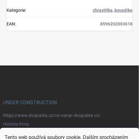
Kategorie
:
chrastítka, kousátka
EAN
:
8596202003618
Z
á
p
a
t
í
UNDER CONSTRUCTION
https://www.dvojcatka.cz/co-vse-je--dvojcatka-cz/
História firmy
Prečo nakupovať u nás
Tento web používá soubory cookie. Dalším procházením