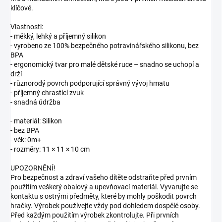
klíčové.
Vlastnosti:
- měkký, lehký a příjemný silikon
- vyrobeno ze 100% bezpečného potravinářského silikonu, bez
BPA
- ergonomický tvar pro malé dětské ruce – snadno se uchopí a
drží
- různorodý povrch podporující správný vývoj hmatu
- příjemný chrastící zvuk
- snadná údržba
- materiál: Silikon
- bez BPA
- věk: 0m+
- rozměry: 11 × 11 × 10 cm
UPOZORNĚNÍ!
Pro bezpečnost a zdraví vašeho dítěte odstraňte před prvním
použitím veškerý obalový a upevňovací materiál. Vyvarujte se
kontaktu s ostrými předměty, které by mohly poškodit povrch
hračky. Výrobek používejte vždy pod dohledem dospělé osoby.
Před každým použitím výrobek zkontrolujte. Při prvních