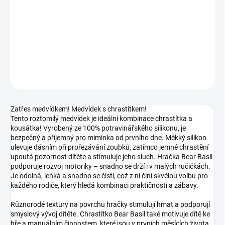
cena:
−
+
Přidat do košíku
DETAILNÍ INFORMACE
ZEPTAT SE
Zatřes medvídkem! Medvídek s chrastítkem!
Tento roztomilý medvídek je ideální kombinace chrastítka a
kousátka! Vyrobený ze 100% potravinářského silikonu, je
bezpečný a příjemný pro miminka od prvního dne. Měkký silikon
ulevuje dásním při prořezávání zoubků, zatímco jemné chrastění
upoutá pozornost dítěte a stimuluje jeho sluch. Hračka Bear Basil
podporuje rozvoj motoriky – snadno se drží i v malých ručičkách.
Je odolná, lehká a snadno se čistí, což z ní činí skvělou volbu pro
každého rodiče, který hledá kombinaci praktičnosti a zábavy.
Různorodé textury na povrchu hračky stimulují hmat a podporují
smyslový vývoj dítěte. Chrastítko Bear Basil také motivuje dítě ke
hře a manuálním činnostem, které jsou v prvních měsících života