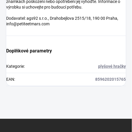
známkách poškození nebo opotřebení jej vyhoďte. Informace o
výrobku si uchovejte pro budoucí potřebu.
Dodavatel: ags92 s.r.o., Drahobejlova 2515/18, 190 00 Praha,
info@petiteetmars.com
Doplňkové parametry
Kategorie
:
plyšové hračky
EAN
:
8596202015765
Z
á