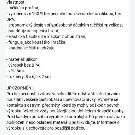
Vlastnosti:
- měkká a pružná,
- vyrobena ze 100 % bezpečného potravinářského silikonu, bez
BPA,
- ergonomický design přizpůsobený dětským ručičkám: velikost
usnadňuje uchopení a hraní,
- elastická tlačítka lze mačkat z obou stran,
- funguje jako kousátko i hračka,
- snadno se čistí a udržuje.
- materiál: Silikon
- výrobek bez BPA.
- věk: 6m+
- rozměry: 8 × 6,5 × 2 cm
UPOZORNĚNÍ!
Pro bezpečnost a zdraví vašeho dítěte odstraňte před prvním
použitím veškeré části obalu a upevňovací prvky. Vyhněte se
kontaktu s ostrými předměty, které by mohly poškodit povrch
výrobku. Výrobek vždy používejte pod dohledem dospělé osoby.
Před každým použitím výrobek zkontrolujte. Při prvním náznaku
poškození nebo oslabení materiálu jej zlikvidujte. Informace o
výrobku si uschovejte pro pozdější potřebu.