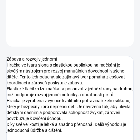
−
+
Přidat do košíku
DETAILNÍ INFORMACE
ZEPTAT SE
Zábava a rozvoj v jednom!
Hračka ve tvaru slona s elastickou bublinkou na mačkání je
skvělým nástrojem pro rozvoj manuálních dovedností vašeho
dítěte. Tento jednoduchý, ale zajímavý tvar pomáhá zlepšovat
koordinaci a zároveň poskytuje zábavu.
Elastické tlačítko lze mačkat a posouvat z jedné strany na druhou,
což podporuje rozvoj jemné motoriky a obratnosti prstů.
Hračka je vyrobena z vysoce kvalitního potravinářského silikonu,
který je bezpečný i pro nejmenší děti. Je navržena tak, aby ulevila
dětským dásním a podporovala schopnost žvýkat, zároveň
povzbuzuje k cvičení úchopu.
Díky své velikosti je lehká a snadno přenosná. Další výhodou je
jednoduchá údržba a čištění.