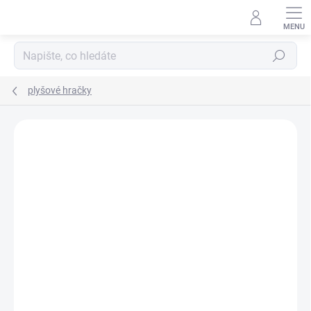
Přejít
na
obsah
Hledat
plyšové hračky
Neohodnoceno
Podrobnosti hodnocení
ZNAČKA:
PETITEMARS