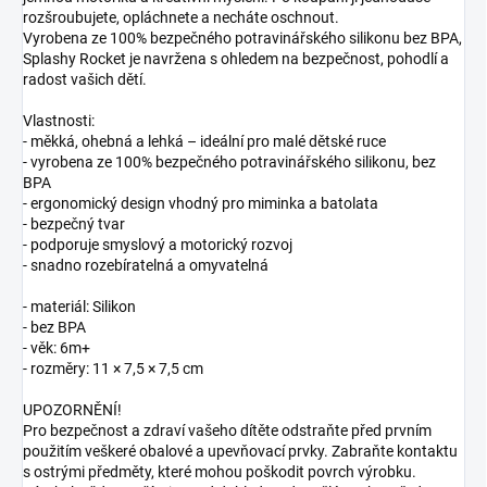
rozšroubujete, opláchnete a necháte oschnout.
Vyrobena ze 100% bezpečného potravinářského silikonu bez BPA,
Splashy Rocket je navržena s ohledem na bezpečnost, pohodlí a
radost vašich dětí.
Vlastnosti:
- měkká, ohebná a lehká – ideální pro malé dětské ruce
- vyrobena ze 100% bezpečného potravinářského silikonu, bez
BPA
- ergonomický design vhodný pro miminka a batolata
- bezpečný tvar
- podporuje smyslový a motorický rozvoj
- snadno rozebíratelná a omyvatelná
- materiál: Silikon
- bez BPA
- věk: 6m+
- rozměry: 11 × 7,5 × 7,5 cm
UPOZORNĚNÍ!
Pro bezpečnost a zdraví vašeho dítěte odstraňte před prvním
použitím veškeré obalové a upevňovací prvky. Zabraňte kontaktu
s ostrými předměty, které mohou poškodit povrch výrobku.