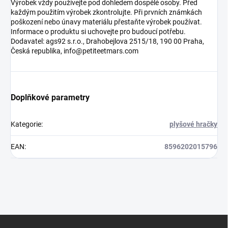
Výrobek vždy používejte pod dohledem dospělé osoby. Před
každým použitím výrobek zkontrolujte. Při prvních známkách
poškození nebo únavy materiálu přestaňte výrobek používat.
Informace o produktu si uchovejte pro budoucí potřebu.
Dodavatel: ags92 s.r.o., Drahobejlova 2515/18, 190 00 Praha,
Česká republika, info@petiteetmars.com
Doplňkové parametry
Kategorie
:
plyšové hračky
EAN
:
8596202015796
Z