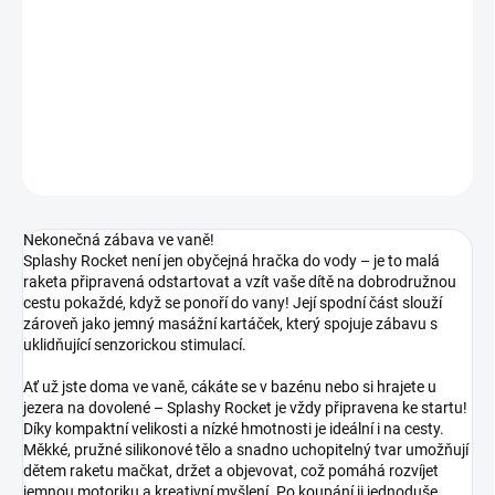
cena:
−
+
Přidat do košíku
DETAILNÍ INFORMACE
ZEPTAT SE
Nekonečná zábava ve vaně!
Splashy Rocket není jen obyčejná hračka do vody – je to malá
raketa připravená odstartovat a vzít vaše dítě na dobrodružnou
cestu pokaždé, když se ponoří do vany! Její spodní část slouží
zároveň jako jemný masážní kartáček, který spojuje zábavu s
uklidňující senzorickou stimulací.
Ať už jste doma ve vaně, cákáte se v bazénu nebo si hrajete u
jezera na dovolené – Splashy Rocket je vždy připravena ke startu!
Díky kompaktní velikosti a nízké hmotnosti je ideální i na cesty.
Měkké, pružné silikonové tělo a snadno uchopitelný tvar umožňují
dětem raketu mačkat, držet a objevovat, což pomáhá rozvíjet
jemnou motoriku a kreativní myšlení. Po koupání ji jednoduše