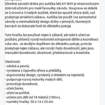
Dřevěná závodní dráha pro autíčka MILKY WAY je víceúrovňovým
dobrodružstvím pro malé fanoušky závodu. Souprava se skládá
ze 3 úrovní a 3 malých autíček, které lze spustit shora dolů, což
poskytuje atraktivní zábavu. Autíčka lze použít i na samostatné
závody a minimalistický design dráhy v jemných, tlumených
barvách se dokonale hodí do dětského pokoje.
Tuto hračku lze používat nejen k zábavě, ale také k učení se
počítání, přičemž rozvíjí motorické schopnosti dítěte a koordinaci
ruka-oko. Je skvělým doplňkem do dětského pokoje, protože
poskytuje nejen zábavu, ale rozvíjí i řadu dovedností, jako jsou
manuální dovednosti, obratnost, představivost a kreativita.
Vlastnosti:
- odolná a pevná,
- vyrobena z čajového dřeva a překližky,
- ergonomický design, vyrobený s ohledem na nejmenší,
- podporuje rozvoj motoriky malých dětí,
- procvičuje dovednost,
- učení barev,
- učení se počítat,
- určeno pro děti od 18 měsíců (18m+),
- rozměry hračky: 30 x 14 x 25 cm.