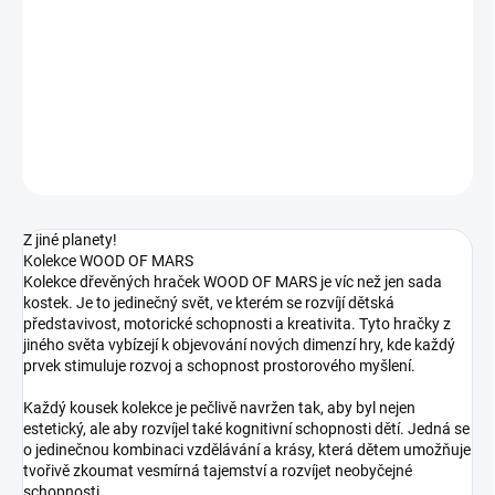
cena:
−
+
Přidat do košíku
DETAILNÍ INFORMACE
ZEPTAT SE
Z jiné planety!
Kolekce WOOD OF MARS
Kolekce dřevěných hraček WOOD OF MARS je víc než jen sada
kostek. Je to jedinečný svět, ve kterém se rozvíjí dětská
představivost, motorické schopnosti a kreativita. Tyto hračky z
jiného světa vybízejí k objevování nových dimenzí hry, kde každý
prvek stimuluje rozvoj a schopnost prostorového myšlení.
Každý kousek kolekce je pečlivě navržen tak, aby byl nejen
estetický, ale aby rozvíjel také kognitivní schopnosti dětí. Jedná se
o jedinečnou kombinaci vzdělávání a krásy, která dětem umožňuje
tvořivě zkoumat vesmírná tajemství a rozvíjet neobyčejné
schopnosti.